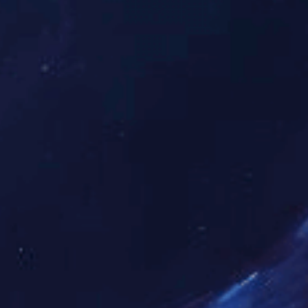
化工实验设备
查看全部产品
B体育网页版相关
的文章
RELATED ARTICLES
低温专用人体测温仪：精准守护健康的科技
水质监测行业掘金正当其时
如何选择医药行业中激光粒度仪