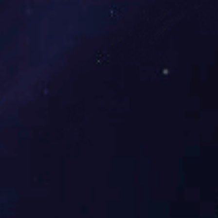
返回列表
下一个：
HG04- TM920高温多功能红外测温仪 高温专业型红外测温仪 专业式红外测温仪