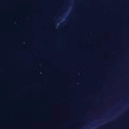
5℃，测量误差精度±0.5℃，并有发烧温度设定报警功能。 型号
产品可应用于家庭，医疗辅助，防疫排查，医院，幼儿园
低温专用人体测温仪参数：
人体测温仪
基本参数
B体育网页版-B体育(中国)官方在线登录
TM110
-30℃~45℃
测温范围
86℉~113℉