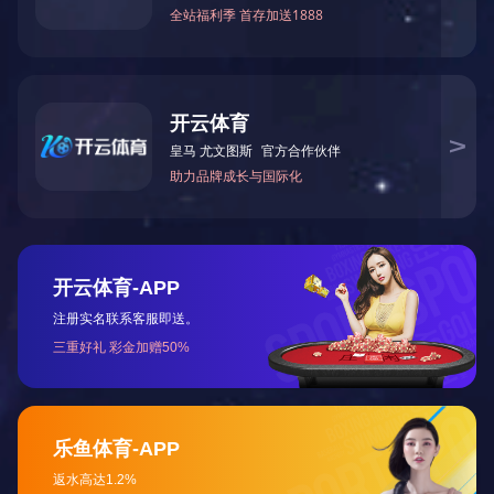
固液萃取、粗纤维测定等仪器新品北京来亨2011年推出
如何校验流量计
土壤肥料养分检测仪讲解
直流电阻快速测试仪设备性能特点及简单概述
产品介绍
关键词：
气体分析仪
气体浓度监测仪
便携式四合一式
气体检测仪 手持式气体分析仪
一 产品用途：