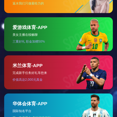
手提式复合型气体检测报警仪，采用进口高精度传感器，内
置抽气泵，是一款精度高，反应快的气体检测报警仪器。可按用
户需求选择2~5种气体组合一体检测，同时显示 2~5种检测数据
的实时显示。携带方便，适用于室内外现场、防爆区域、狭小空
间等检测。
二 仪器特点：
自带数据保存，配上位机软件，可连接电脑导出数据(Excel
表格或PDF格式)
可按用户需求选择2~5种气体组合一体检测，同时显示2~5
种检测数据的实时显示
进口高精度传感器，自动温度、零点及满量程漂移补偿
防高浓度气体冲击保护及传感器故障自检功能，安全可靠
内置抽气泵，提升检测速度，方便狭小空间检测
两级声光报警，可任意设置报警值
气体浓度单位可选，(ppm与mg/m3可选，出厂前设定)
一键恢复出厂设置，操作界面支持中英文切换
三 技术参数：
通用参数
检测原
电化学、热导、PID光离子、催化燃烧等检测原理
理
可选